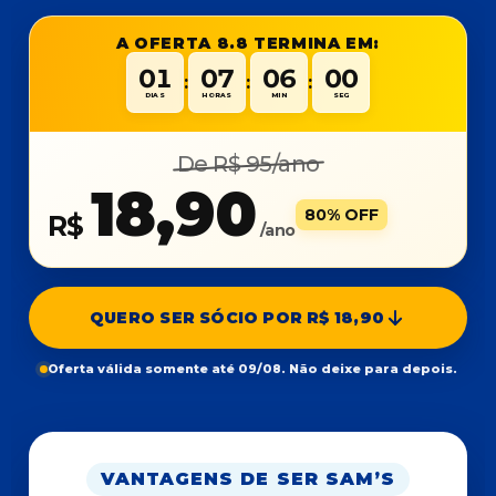
A OFERTA 8.8 TERMINA EM:
01
07
06
00
:
:
:
DIAS
HORAS
MIN
SEG
De R$ 95/ano
18,90
80% OFF
R$
/ano
QUERO SER SÓCIO POR R$ 18,90
Oferta válida somente até 09/08. Não deixe para depois.
VANTAGENS DE SER SAM’S