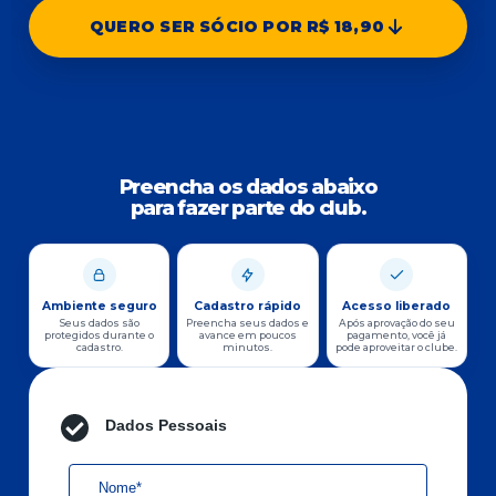
QUERO SER SÓCIO POR R$ 18,90
Preencha os dados abaixo
para fazer parte do club.
Ambiente seguro
Cadastro rápido
Acesso liberado
Seus dados são
Preencha seus dados e
Após aprovação do seu
protegidos durante o
avance em poucos
pagamento, você já
cadastro.
minutos.
pode aproveitar o clube.
Dados Pessoais