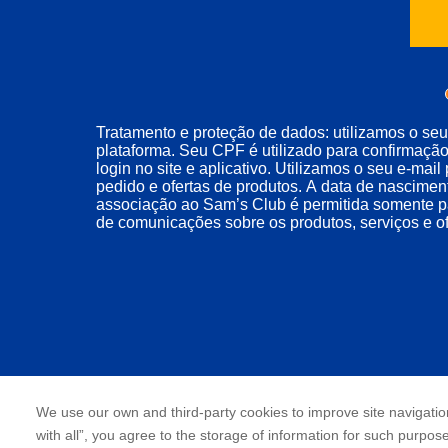
Tratamento e proteção de dados: utilizamos o se
plataforma. Seu CPF é utilizado para confirmação
login no site e aplicativo. Utilizamos o seu e-ma
pedido e ofertas de produtos. A data de nasciment
associação ao Sam’s Club é permitida somente par
de comunicações sobre os produtos, serviços e o
We use our own and third-party cookies to improve site navigation
with all”, you agree to the storage of information for such purpos