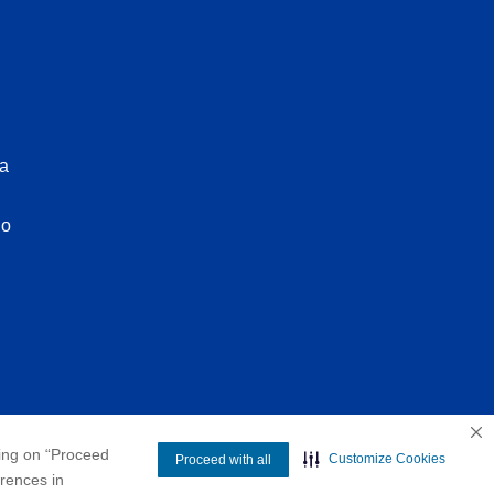
ra
io
king on “Proceed
Customize Cookies
Proceed with all
erences in