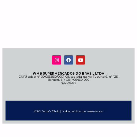
WMB SUPERMERCADOS DO BRASIL LTDA
CNPJ sob o nº 00.063.960/0001-09, sediada na Av. Tucunaré, nº 125,
Barueri, SP, CEP 06460-020
4020 5054
2025 Sam's Club | Todos os direitos reservados.