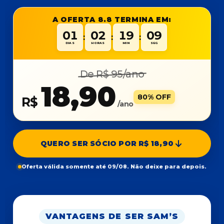
A OFERTA 8.8 TERMINA EM:
01
02
19
09
:
:
:
DIAS
HORAS
MIN
SEG
De R$ 95/ano
18,90
80% OFF
R$
/ano
QUERO SER SÓCIO POR R$ 18,90
Oferta válida somente até 09/08. Não deixe para depois.
VANTAGENS DE SER SAM’S