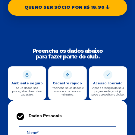
QUERO SER SÓCIO POR R$ 18,90
Preencha os dados abaixo
para fazer parte do club.
Ambiente seguro
Cadastro rápido
Acesso liberado
Seus dados são
Preencha seus dados e
Após aprovação do seu
protegidos durante o
avance em poucos
pagamento, você já
cadastro.
minutos.
pode aproveitar o clube.
Dados Pessoais