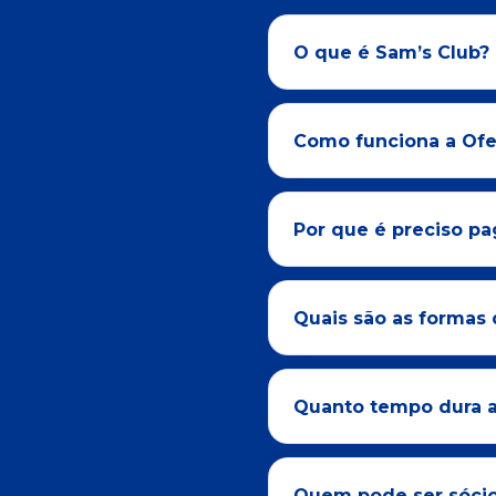
O que é Sam’s Club?
Como funciona a Ofer
Por que é preciso pa
Quais são as formas 
Quanto tempo dura a
Quem pode ser sócio