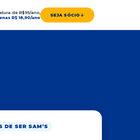
atura de R$95/ano,
SEJA SÓCIO
enas R$ 18,90/ano
 DE SER SAM’S