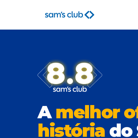
A
melhor o
história
do 