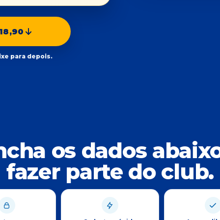
18,90
ixe para depois.
ncha os dados abaixo
fazer parte do club.