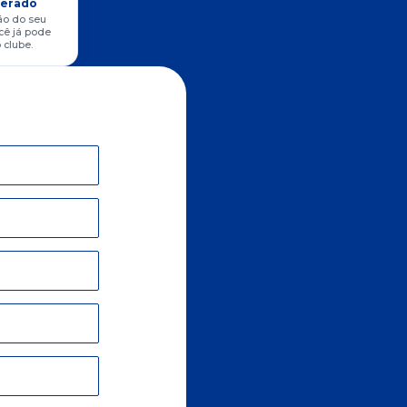
berado
ão do seu
cê já pode
 clube.