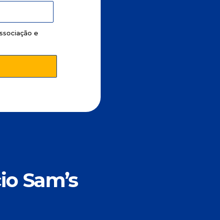
ssociação e
io Sam’s