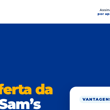
Assin
por ap
ferta da
Sam’s
VANTAGENS