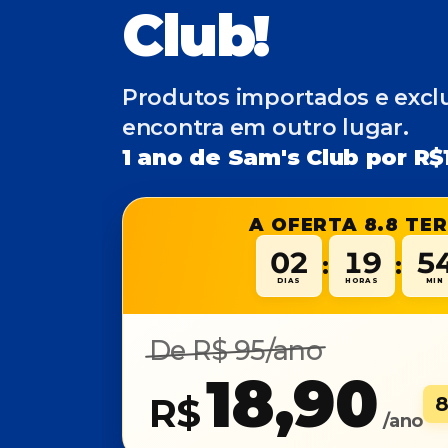
Club!
Produtos importados e excl
encontra em outro lugar.
1 ano de Sam's Club por R$
A OFERTA 8.8 TER
02
19
5
:
:
DIAS
HORAS
MIN
De R$ 95/ano
18,90
R$
/ano