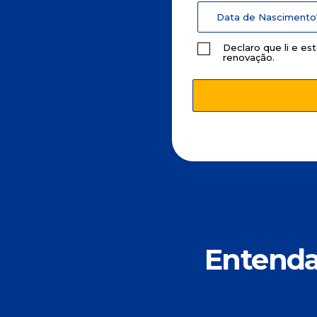
Declaro que li e e
renovação
.
Entenda