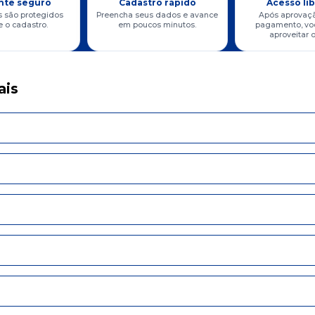
nte seguro
Cadastro rápido
Acesso li
 são protegidos
Preencha seus dados e avance
Após aprovaç
 o cadastro.
em poucos minutos.
pagamento, vo
aproveitar o
ais