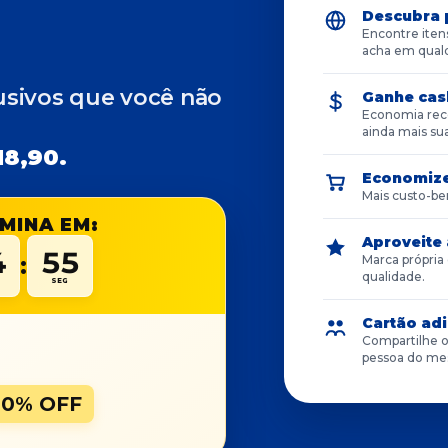
Descubra 
Encontre iten
acha em qualq
usivos que você não
Ganhe cas
Economia reco
ainda mais su
18,90.
Economiz
Mais custo-ben
MINA EM:
Aproveite
4
54
:
Marca própria
qualidade.
SEG
Cartão adi
Compartilhe o
pessoa do me
80% OFF