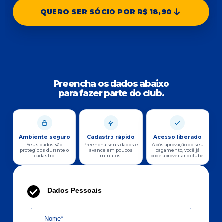
QUERO SER SÓCIO POR R$ 18,90
Preencha os dados abaixo
para fazer parte do club.
Ambiente seguro
Cadastro rápido
Acesso liberado
Seus dados são
Preencha seus dados e
Após aprovação do seu
protegidos durante o
avance em poucos
pagamento, você já
cadastro.
minutos.
pode aproveitar o clube.
Dados Pessoais