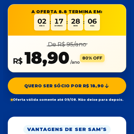
A OFERTA 8.8 TERMINA EM:
02
17
28
06
:
:
:
DIAS
HORAS
MIN
SEG
De R$ 95/ano
18,90
80% OFF
R$
/ano
QUERO SER SÓCIO POR R$ 18,90
Oferta válida somente até 09/08. Não deixe para depois.
VANTAGENS DE SER SAM’S