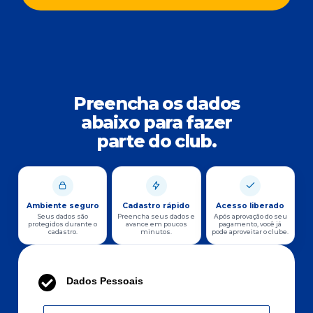
Preencha os dados
abaixo para fazer
parte do club.
Ambiente seguro
Cadastro rápido
Acesso liberado
Seus dados são
Preencha seus dados e
Após aprovação do seu
protegidos durante o
avance em poucos
pagamento, você já
cadastro.
minutos.
pode aproveitar o clube.
Dados Pessoais