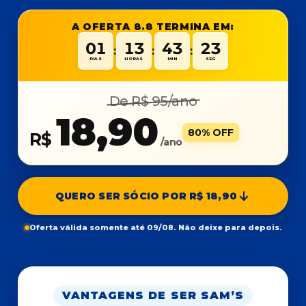
A OFERTA 8.8 TERMINA EM:
01
13
43
23
:
:
:
DIAS
HORAS
MIN
SEG
De R$ 95/ano
18,90
80% OFF
R$
/ano
QUERO SER SÓCIO POR R$ 18,90
Oferta válida somente até 09/08. Não deixe para depois.
VANTAGENS DE SER SAM’S