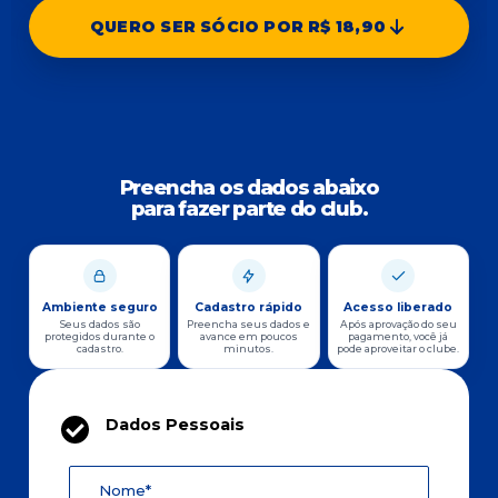
QUERO SER SÓCIO POR R$ 18,90
Preencha os dados abaixo
para fazer parte do club.
Ambiente seguro
Cadastro rápido
Acesso liberado
Seus dados são
Preencha seus dados e
Após aprovação do seu
protegidos durante o
avance em poucos
pagamento, você já
cadastro.
minutos.
pode aproveitar o clube.
Dados Pessoais