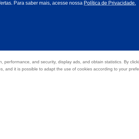
fertas. Para saber mais, acesse nossa
Política de Privacidade.
, performance, and security, display ads, and obtain statistics. By clic
es, and it is possible to adapt the use of cookies according to your pref