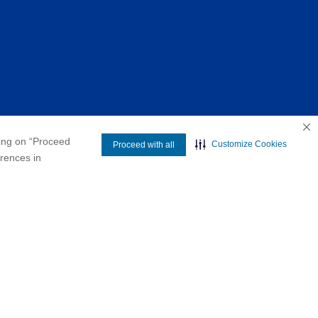
king on “Proceed
Customize Cookies
Proceed with all
erences in