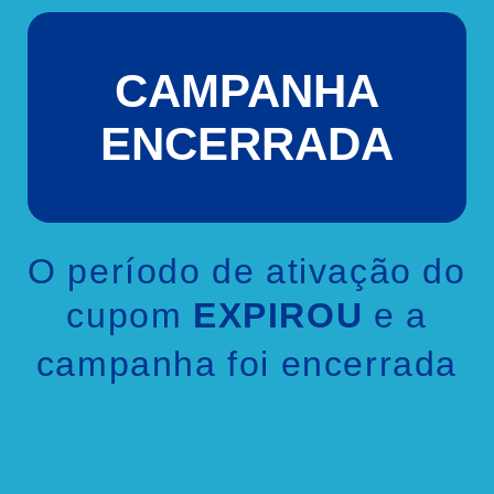
CAMPANHA
ENCERRADA
O período de ativação do
cupom
e a
EXPIROU
campanha foi encerrada