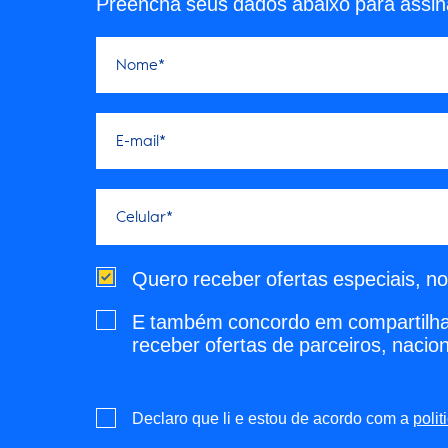
Preencha seus dados abaixo para assin
Quero receber ofertas especiais, n
E também concordo em compartilhar
receber ofertas de parceiros, nacion
Declaro que li e estou de acordo com a
polit