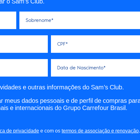
ar o Sam’s Club.
ovidades e outras informações do Sam’s Club.
 meus dados pessoais e de perfil de compras par
ais e internacionais do Grupo Carrefour Brasil.
e com os
.
ica de privacidade
termos de associação e renovação