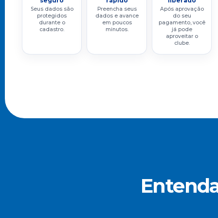
seguro
rápido
liberado
Seus dados são
Preencha seus
Após aprovação
protegidos
dados e avance
do seu
durante o
em poucos
pagamento, você
cadastro.
minutos.
já pode
aproveitar o
clube.
Entenda