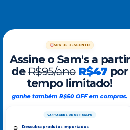
50% DE DESCONTO
Assine o Sam's a partir
de
R$95/ano
R$47
por
tempo limitado!
ganhe também R$50 OFF em compras.
VANTAGENS DE SER SAM’S
Descubra produtos importados