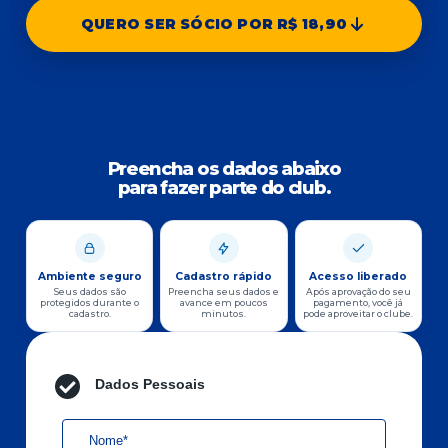
QUERO SER SÓCIO POR R$ 18,90
Preencha os dados abaixo
para fazer parte do club.
Ambiente seguro
Cadastro rápido
Acesso liberado
Seus dados são
Preencha seus dados e
Após aprovação do seu
protegidos durante o
avance em poucos
pagamento, você já
cadastro.
minutos.
pode aproveitar o clube.
Dados Pessoais