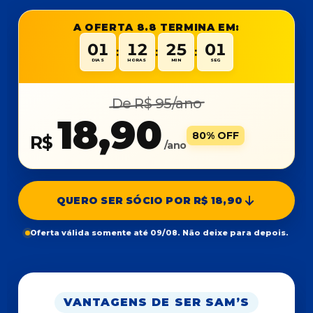
A OFERTA 8.8 TERMINA EM:
01
12
25
01
:
:
:
DIAS
HORAS
MIN
SEG
De R$ 95/ano
18,90
80% OFF
R$
/ano
QUERO SER SÓCIO POR R$ 18,90
Oferta válida somente até 09/08. Não deixe para depois.
VANTAGENS DE SER SAM’S