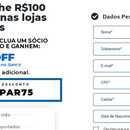
nhe
R$100
Dados Pe
nas lojas
as
INCLUA UM SÓCIO
O E GANHEM:
OFF
 no Sam's
 adicional.
 DESCONTO
PAR75
o mês
mportados
Declaro que li 