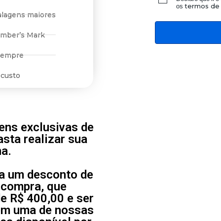
os
termos de 
lagens maiores
ember’s Mark
sempre
 custo
ens exclusivas de
asta realizar sua
na.
ha um desconto de
 compra, que
de R$ 400,00 e ser
 em uma de nossas