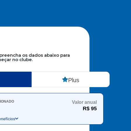
 preencha os dados abaixo para
eçar no clube.
Plus
CIONADO
Valor anual
R$ 95
enefícios