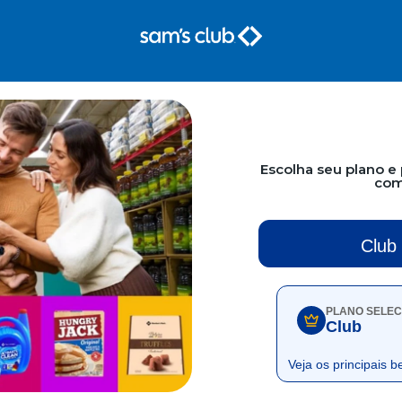
Escolha seu plano e
com
Club
PLANO SELE
Club
Veja os principais b