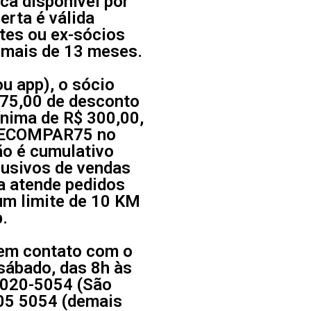
ica disponível por
ferta é válida
tes ou ex-sócios
 mais de 13 meses.
ou app), o sócio
$ 75,00 de desconto
nima de R$ 300,00,
m ECOMPAR75 no
ão é cumulativo
usivos de vendas
ga atende pedidos
um limite de 10 KM
b.
 em contato com o
sábado, das 8h às
 4020-5054 (São
105 5054 (demais