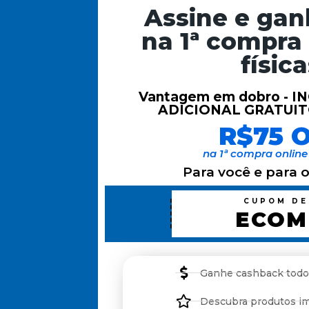
Assine e ga
na 1ª compra
físic
Vantagem em dobro - 
ADICIONAL GRATUIT
R$75 
na 1ª compra online
Para você e para o
CUPOM DE
ECOM
Ganhe cashback tod
Descubra produtos i