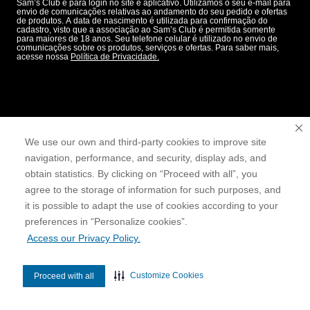
Sam’s Club e para login no site e aplicativo. Utilizamos o seu e-mail para
envio de comunicações relativas ao andamento do seu pedido e ofertas
de produtos. A data de nascimento é utilizada para confirmação do
cadastro, visto que a associação ao Sam’s Club é permitida somente
para maiores de 18 anos. Seu telefone celular é utilizado no envio de
comunicações sobre os produtos, serviços e ofertas. Para saber mais,
acesse nossa
Política de Privacidade.
We use our own and third-party cookies to improve site
navigation, performance, and security, display ads, and
obtain statistics. By clicking on “Proceed with all”, you
agree to the storage of information for such purposes, and
it is possible to adapt the use of cookies according to your
cookies”.
preferences in “Personalize
Access our Privacy Policy.
Customize Cookies
Proceed with all