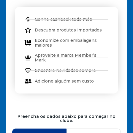
Ganhe cashback todo mês
Descubra produtos importados
Economize com embalagens
maiores
Aproveite a marca Member’s
Mark
Encontre novidades sempre
Adicione alguém sem custo
Preencha os dados abaixo para começar no
clube.