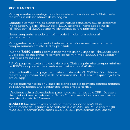
REGULAMENTO
Para aproveitar as vantagens exclusivas de ser um sócio Sam’s Club, basta
realizar sua adesão através desta página.
Durante a campanha, os planos de assinatura estão com 30% de desconto:
Plano Sócio Club de R$95,00 por R$67,00 ao ano e Plano Sócio Plus de
R$175,00 por R$122,00 ao ano, válido apenas para o primeiro ano.
Nesta campanha, o sócio também poderá incluir um adicional
gratuitamente.
Para ganhar os pontos Livelo, basta se tornar sócio e realizar a primeira
compra mínima em até 30 dias, pelo link.
• Ganhe
7.980 pontos
com o pagamento da anuidade de R$95,00 do Sócio
Club e realize sua primeira compra de no mínimo R$300,00 em qualquer
loja física, site ou app.
**Após pagamento da anuidade do plano Club e a primeira compra mínima
de R$300 e os pontos Livelo serão creditados em até 45 dias.
• Ganhe
1.330
com o pagamento da anuidade de R$ 175,00 do Sócio Plus e
realize sua primeira compra de no mínimo R$ 100,00 em qualquer loja física,
site ou app.
**Após pagamento da anuidade do plano Plus e a primeira compra mínima
de R$100 os pontos Livelo serão creditados em até 45 dias.
• As ofertas acima são exclusivas para novos assinantes, cujo CPF não esteja
vinculado à base de cadastro do Sam's Club ou ex-sócios com a assinatura
vencida há mais de 13 meses.
Dúvidas:
Tire suas dúvidas no atendimento ao sócio Sam's Club.
Atendimento de Segunda a Sábado das 08h às 20h São Paulo Capital: (11)
4020-5054 e demais localidades: 0800 705 5054 para demais localidades.