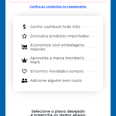
Confira as condições no regulamento
Ganhe cashback todo mês
Descubra produtos importados
Economize com embalagens
maiores
Aproveite a marca Member’s
Mark
Encontre novidades sempre
Adicione alguém sem custo
Selecione o plano desejado
e preencha os dados abaixo