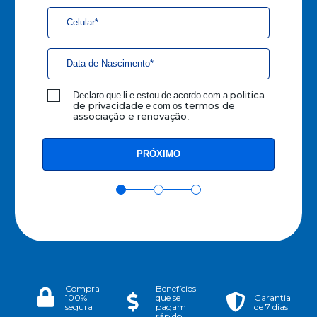
Declaro que li e estou de acordo com a
politica
e com os
de privacidade
termos de
.
associação e renovação
Compra
Benefícios
100%
que se
Garantia
segura
pagam
de 7 dias
rápido