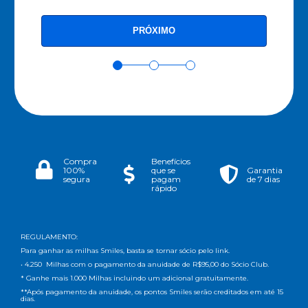
Compra
Benefícios
100%
que se
Garantia
segura
pagam
de 7 dias
rápido
REGULAMENTO:
Para ganhar as milhas Smiles, basta se tornar sócio pelo link.
• 4.250 Milhas com o pagamento da anuidade de R$95,00 do Sócio Club.
* Ganhe mais 1.000 Milhas incluindo um adicional gratuitamente.
**Após pagamento da anuidade, os pontos Smiles serão creditados em até 15
dias.