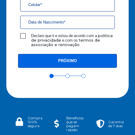
Declaro que li e estou de acordo com a
politica
e com os
de privacidade
termos de
.
associação e renovação
Compra
Benefícios
100%
que se
Garantia
segura
pagam
de 7 dias
rápido