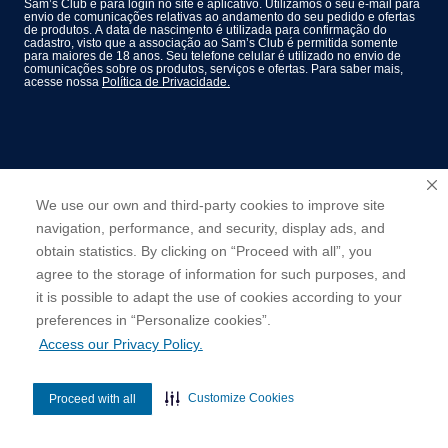
Sam’s Club e para login no site e aplicativo. Utilizamos o seu e-mail para
envio de comunicações relativas ao andamento do seu pedido e ofertas
de produtos. A data de nascimento é utilizada para confirmação do
cadastro, visto que a associação ao Sam’s Club é permitida somente
para maiores de 18 anos. Seu telefone celular é utilizado no envio de
comunicações sobre os produtos, serviços e ofertas. Para saber mais,
acesse nossa
Política de Privacidade.
We use our own and third-party cookies to improve site
navigation, performance, and security, display ads, and
obtain statistics. By clicking on “Proceed with all”, you
agree to the storage of information for such purposes, and
it is possible to adapt the use of cookies according to your
cookies”.
preferences in “Personalize
Access our Privacy Policy.
Customize Cookies
Proceed with all