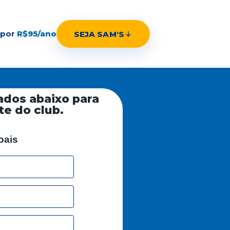
 por
R$95/ano
SEJA SAM'S
ados abaixo para
te do club.
oais