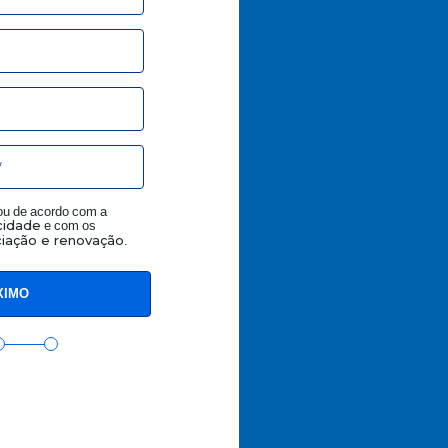
tou de acordo com a
e com os
acidade
.
iação e renovação