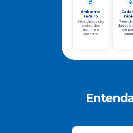
Ambiente
Cada
seguro
rápi
Seus dados são
Preench
protegidos
dados e 
durante o
em po
cadastro.
minut
Entenda