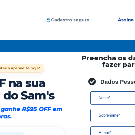
Assine
Cadastro seguro
Preencha os d
fazer par
itado aproveite hoje!
Dados Pess
F na sua
a do Sam's
e
ganhe R$95 OFF em
ras.