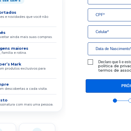
 SER SAM’S
ortados
íses e novidades que você não
mês
veitar ainda mais suas compras.
gens maiores
família e rotina.
Declaro que li e es
ber’s Mark
politica de priv
om produtos exclusivos para
termos de assoc
mpre
m descobertas a cada visita.
usto
assinatura com mais uma pessoa.