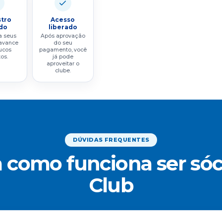
stro
Acesso
do
liberado
a seus
Após aprovação
avance
do seu
ucos
pagamento, você
os.
já pode
aproveitar o
clube.
DÚVIDAS FREQUENTES
 como funciona ser sóc
Club