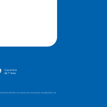
Garantia
de 7 dias
utomaticamente no caixa ao comprar produtos na