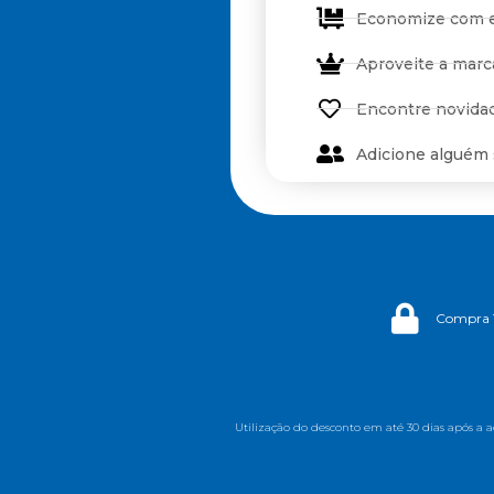
Economize com 
Aproveite a mar
Encontre novida
Adicione alguém
Compra 
Utilização do desconto em até 30 dias após a 