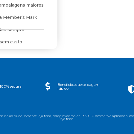
embalagens maiores
ca Member’s Mark
des sempre
 sem custo
Benefícios que se pagam
100% segura
rápido
adesão ao clube, somente loja física, compras acima de R$400. O desconto é aplicado a
loja física.