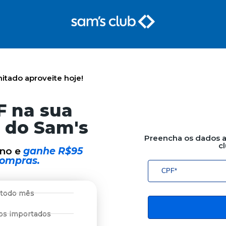
itado aproveite hoje!
F na sua
a do Sam's
Preencha os dados a
c
ano e
ganhe R$95
ompras.
 todo mês
os importados