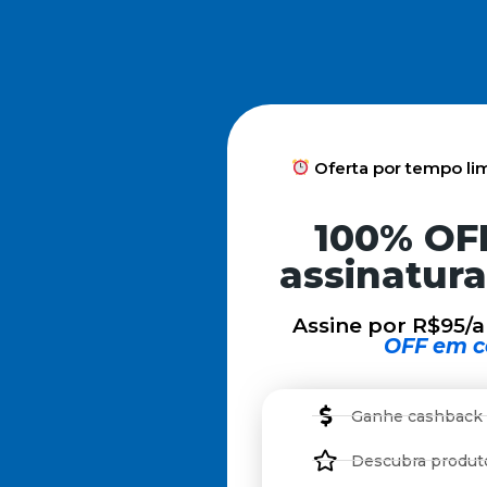
Oferta por tempo lim
100% OF
assinatur
Assine por R$95/
OFF em c
Ganhe cashback
Descubra produt