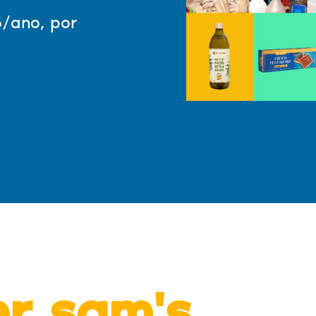
/ano, por
er sam's